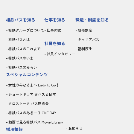
相鉄バスを知る
仕事を知る
環境・制度を知る
相鉄グループについて
仕事図鑑
研修制度
相鉄バスとは
キャリアパス
社員を知る
相鉄バスのこれまで
福利厚生
社員インタビュー
相鉄バスのいま
相鉄バスのみらい
スペシャルコンテンツ
女性のみなさまへ Lady to Go！
ショートドラマ ＃バスる日常
クロストーク バス座談会
相鉄バスのある一日 ONE DAY
動画で見る相鉄バス Movie Library
お知らせ
採用情報